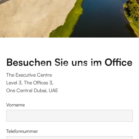
Unsere 5 modernen und einzigartigen
Villen liegen direkt an der wunderschönen
Wasserfront in Jumeirah Park und sorgen
Besuchen Sie uns im Office
für ein traumhaftes und idyllisches
Wohnerlebnis.
The Executive Centre
Level 3, The Offices 3,
One Central Dubai, UAE
Vorname
Telefonnummer